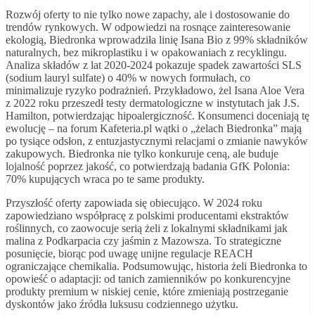
Rozwój oferty to nie tylko nowe zapachy, ale i dostosowanie do
trendów rynkowych. W odpowiedzi na rosnące zainteresowanie
ekologią, Biedronka wprowadziła linię Isana Bio z 99% składników
naturalnych, bez mikroplastiku i w opakowaniach z recyklingu.
Analiza składów z lat 2020-2024 pokazuje spadek zawartości SLS
(sodium lauryl sulfate) o 40% w nowych formułach, co
minimalizuje ryzyko podrażnień. Przykładowo, żel Isana Aloe Vera
z 2022 roku przeszedł testy dermatologiczne w instytutach jak J.S.
Hamilton, potwierdzając hipoalergiczność. Konsumenci doceniają tę
ewolucję – na forum Kafeteria.pl wątki o „żelach Biedronka” mają
po tysiące odsłon, z entuzjastycznymi relacjami o zmianie nawyków
zakupowych. Biedronka nie tylko konkuruje ceną, ale buduje
lojalność poprzez jakość, co potwierdzają badania GfK Polonia:
70% kupujących wraca po te same produkty.
Przyszłość oferty zapowiada się obiecująco. W 2024 roku
zapowiedziano współpracę z polskimi producentami ekstraktów
roślinnych, co zaowocuje serią żeli z lokalnymi składnikami jak
malina z Podkarpacia czy jaśmin z Mazowsza. To strategiczne
posunięcie, biorąc pod uwagę unijne regulacje REACH
ograniczające chemikalia. Podsumowując, historia żeli Biedronka to
opowieść o adaptacji: od tanich zamienników po konkurencyjne
produkty premium w niskiej cenie, które zmieniają postrzeganie
dyskontów jako źródła luksusu codziennego użytku.