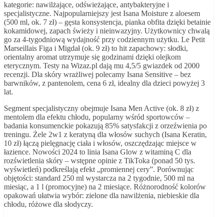
kategorie: nawilżające, odświeżające, antybakteryjne i
specjalistyczne. Najpopularniejszy jest Isana Moisture z aloesem
(500 ml, ok. 7 zł) – gęsta konsystencja, pianka obfita dzięki betainie
kokamidowej, zapach świeży i nieinwazyjny. Użytkownicy chwalą
go za 4-tygodniową wydajność przy codziennym użytku. Le Petit
Marseillais Figa i Migdał (ok. 9 zł) to hit zapachowy: słodki,
orientalny aromat utrzymuje się godzinami dzięki olejkom
eterycznym. Testy na Wizaz.pl dają mu 4,5/5 gwiazdek od 2000
recenzji. Dla skóry wrażliwej polecamy Isana Sensitive – bez
barwników, z pantenolem, cena 6 zł, idealny dla dzieci powyżej 3
lat.
Segment specjalistyczny obejmuje Isana Men Active (ok. 8 zł) z
mentolem dla efektu chłodu, popularny wśród sportowców –
badania konsumenckie pokazują 85% satysfakcji z orzeźwienia po
treningu. Żele 2w1 z keratyną dla włosów suchych (Isana Keratin,
10 zł) łączą pielęgnację ciała i włosów, oszczędzając miejsce w
łazience. Nowości 2024 to linia Isana Glow z witaminą C dla
rozświetlenia skóry – wstępne opinie z TikToka (ponad 50 tys.
wyświetleń) podkreślają efekt „promiennej cery”. Porównując
objętości: standard 250 ml wystarcza na 2 tygodnie, 500 ml na
miesiąc, a 1 l (promocyjne) na 2 miesiące. Różnorodność kolorów
opakowań ułatwia wybór: zielone dla nawilżenia, niebieskie dla
chłodu, różowe dla słodyczy.