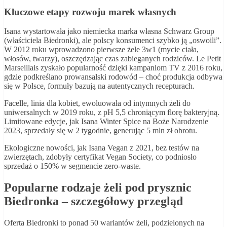
Kluczowe etapy rozwoju marek własnych
Isana wystartowała jako niemiecka marka własna Schwarz Group
(właściciela Biedronki), ale polscy konsumenci szybko ją „oswoili”.
W 2012 roku wprowadzono pierwsze żele 3w1 (mycie ciała,
włosów, twarzy), oszczędzając czas zabieganych rodziców. Le Petit
Marseillais zyskało popularność dzięki kampaniom TV z 2016 roku,
gdzie podkreślano prowansalski rodowód – choć produkcja odbywa
się w Polsce, formuły bazują na autentycznych recepturach.
Facelle, linia dla kobiet, ewoluowała od intymnych żeli do
uniwersalnych w 2019 roku, z pH 5,5 chroniącym florę bakteryjną.
Limitowane edycje, jak Isana Winter Spice na Boże Narodzenie
2023, sprzedały się w 2 tygodnie, generując 5 mln zł obrotu.
Ekologiczne nowości, jak Isana Vegan z 2021, bez testów na
zwierzętach, zdobyły certyfikat Vegan Society, co podniosło
sprzedaż o 150% w segmencie zero-waste.
Popularne rodzaje żeli pod prysznic
Biedronka – szczegółowy przegląd
Oferta Biedronki to ponad 50 wariantów żeli, podzielonych na