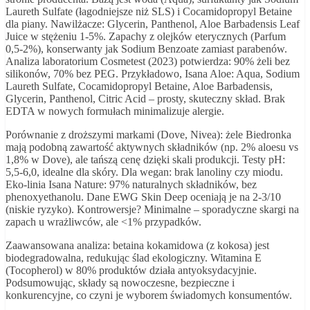
Laureth Sulfate (łagodniejsze niż SLS) i Cocamidopropyl Betaine
dla piany. Nawilżacze: Glycerin, Panthenol, Aloe Barbadensis Leaf
Juice w stężeniu 1-5%. Zapachy z olejków eterycznych (Parfum
0,5-2%), konserwanty jak Sodium Benzoate zamiast parabenów.
Analiza laboratorium Cosmetest (2023) potwierdza: 90% żeli bez
silikonów, 70% bez PEG. Przykładowo, Isana Aloe: Aqua, Sodium
Laureth Sulfate, Cocamidopropyl Betaine, Aloe Barbadensis,
Glycerin, Panthenol, Citric Acid – prosty, skuteczny skład. Brak
EDTA w nowych formułach minimalizuje alergie.
Porównanie z droższymi markami (Dove, Nivea): żele Biedronka
mają podobną zawartość aktywnych składników (np. 2% aloesu vs
1,8% w Dove), ale tańszą cenę dzięki skali produkcji. Testy pH:
5,5-6,0, idealne dla skóry. Dla wegan: brak lanoliny czy miodu.
Eko-linia Isana Nature: 97% naturalnych składników, bez
phenoxyethanolu. Dane EWG Skin Deep oceniają je na 2-3/10
(niskie ryzyko). Kontrowersje? Minimalne – sporadyczne skargi na
zapach u wrażliwców, ale <1% przypadków.
Zaawansowana analiza: betaina kokamidowa (z kokosa) jest
biodegradowalna, redukując ślad ekologiczny. Witamina E
(Tocopherol) w 80% produktów działa antyoksydacyjnie.
Podsumowując, składy są nowoczesne, bezpieczne i
konkurencyjne, co czyni je wyborem świadomych konsumentów.