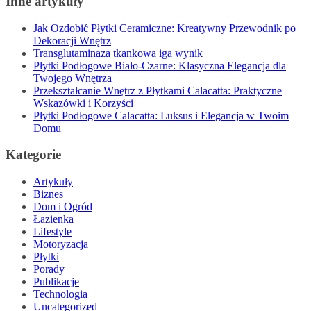
Inne artykuły
Jak Ozdobić Płytki Ceramiczne: Kreatywny Przewodnik po
Dekoracji Wnętrz
Transglutaminaza tkankowa iga wynik
Płytki Podłogowe Biało-Czarne: Klasyczna Elegancja dla
Twojego Wnętrza
Przekształcanie Wnętrz z Płytkami Calacatta: Praktyczne
Wskazówki i Korzyści
Płytki Podłogowe Calacatta: Luksus i Elegancja w Twoim
Domu
Kategorie
Artykuły
Biznes
Dom i Ogród
Łazienka
Lifestyle
Motoryzacja
Płytki
Porady
Publikacje
Technologia
Uncategorized