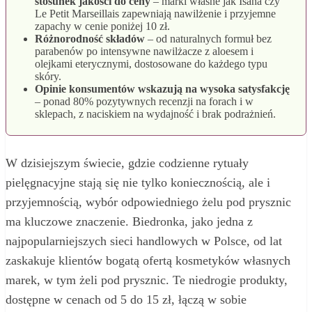
stosunek jakości do ceny
– marki własne jak Isana czy
Le Petit Marseillais zapewniają nawilżenie i przyjemne
zapachy w cenie poniżej 10 zł.
Różnorodność składów
– od naturalnych formuł bez
parabenów po intensywne nawilżacze z aloesem i
olejkami eterycznymi, dostosowane do każdego typu
skóry.
Opinie konsumentów wskazują na wysoka satysfakcję
– ponad 80% pozytywnych recenzji na forach i w
sklepach, z naciskiem na wydajność i brak podrażnień.
W dzisiejszym świecie, gdzie codzienne rytuały
pielęgnacyjne stają się nie tylko koniecznością, ale i
przyjemnością, wybór odpowiedniego żelu pod prysznic
ma kluczowe znaczenie. Biedronka, jako jedna z
najpopularniejszych sieci handlowych w Polsce, od lat
zaskakuje klientów bogatą ofertą kosmetyków własnych
marek, w tym żeli pod prysznic. Te niedrogie produkty,
dostępne w cenach od 5 do 15 zł, łączą w sobie