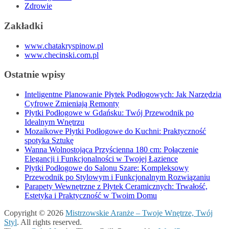
Zdrowie
Zakładki
www.chatakryspinow.pl
www.checinski.com.pl
Ostatnie wpisy
Inteligentne Planowanie Płytek Podłogowych: Jak Narzędzia
Cyfrowe Zmieniają Remonty
Płytki Podłogowe w Gdańsku: Twój Przewodnik po
Idealnym Wnętrzu
Mozaikowe Płytki Podłogowe do Kuchni: Praktyczność
spotyka Sztukę
Wanna Wolnostojąca Przyścienna 180 cm: Połączenie
Elegancji i Funkcjonalności w Twojej Łazience
Płytki Podłogowe do Salonu Szare: Kompleksowy
Przewodnik po Stylowym i Funkcjonalnym Rozwiązaniu
Parapety Wewnętrzne z Płytek Ceramicznych: Trwałość,
Estetyka i Praktyczność w Twoim Domu
Copyright © 2026
Mistrzowskie Aranże – Twoje Wnętrze, Twój
Styl
. All rights reserved.