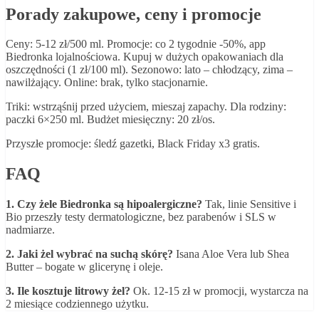
Porady zakupowe, ceny i promocje
Ceny: 5-12 zł/500 ml. Promocje: co 2 tygodnie -50%, app
Biedronka lojalnościowa. Kupuj w dużych opakowaniach dla
oszczędności (1 zł/100 ml). Sezonowo: lato – chłodzący, zima –
nawilżający. Online: brak, tylko stacjonarnie.
Triki: wstrząśnij przed użyciem, mieszaj zapachy. Dla rodziny:
paczki 6×250 ml. Budżet miesięczny: 20 zł/os.
Przyszłe promocje: śledź gazetki, Black Friday x3 gratis.
FAQ
1. Czy żele Biedronka są hipoalergiczne?
Tak, linie Sensitive i
Bio przeszły testy dermatologiczne, bez parabenów i SLS w
nadmiarze.
2. Jaki żel wybrać na suchą skórę?
Isana Aloe Vera lub Shea
Butter – bogate w glicerynę i oleje.
3. Ile kosztuje litrowy żel?
Ok. 12-15 zł w promocji, wystarcza na
2 miesiące codziennego użytku.