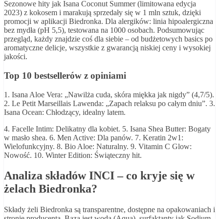
Sezonowe hity jak Isana Coconut Summer (limitowana edycja
2023) z kokosem i marakują sprzedały się w 1 mln sztuk, dzięki
promocji w aplikacji Biedronka. Dla alergików: linia hipoalergiczna
bez mydła (pH 5,5), testowana na 1000 osobach. Podsumowując
przegląd, każdy znajdzie coś dla siebie – od budżetowych basics po
aromatyczne delicje, wszystkie z gwarancją niskiej ceny i wysokiej
jakości.
Top 10 bestsellerów z opiniami
1. Isana Aloe Vera: „Nawilża cuda, skóra miękka jak nigdy” (4,7/5).
2. Le Petit Marseillais Lawenda: „Zapach relaksu po całym dniu”. 3.
Isana Ocean: Chłodzący, idealny latem.
4. Facelle Intim: Delikatny dla kobiet. 5. Isana Shea Butter: Bogaty
w masło shea. 6. Men Active: Dla panów. 7. Keratin 2w1:
Wielofunkcyjny. 8. Bio Aloe: Naturalny. 9. Vitamin C Glow:
Nowość. 10. Winter Edition: Świąteczny hit.
Analiza składów INCI – co kryje się w
żelach Biedronka?
Składy żeli Biedronka są transparentne, dostępne na opakowaniach i
stronie producenta. Bazą jest woda (Aqua), surfaktanty jak Sodium