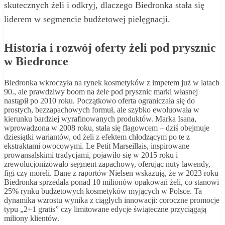
skutecznych żeli i odkryj, dlaczego Biedronka stała się
liderem w segmencie budżetowej pielęgnacji.
Historia i rozwój oferty żeli pod prysznic
w Biedronce
Biedronka wkroczyła na rynek kosmetyków z impetem już w latach
90., ale prawdziwy boom na żele pod prysznic marki własnej
nastąpił po 2010 roku. Początkowo oferta ograniczała się do
prostych, bezzapachowych formuł, ale szybko ewoluowała w
kierunku bardziej wyrafinowanych produktów. Marka Isana,
wprowadzona w 2008 roku, stała się flagowcem – dziś obejmuje
dziesiątki wariantów, od żeli z efektem chłodzącym po te z
ekstraktami owocowymi. Le Petit Marseillais, inspirowane
prowansalskimi tradycjami, pojawiło się w 2015 roku i
zrewolucjonizowało segment zapachowy, oferując nuty lawendy,
figi czy moreli. Dane z raportów Nielsen wskazują, że w 2023 roku
Biedronka sprzedała ponad 10 milionów opakowań żeli, co stanowi
25% rynku budżetowych kosmetyków myjących w Polsce. Ta
dynamika wzrostu wynika z ciągłych innowacji: coroczne promocje
typu „2+1 gratis” czy limitowane edycje świąteczne przyciągają
miliony klientów.