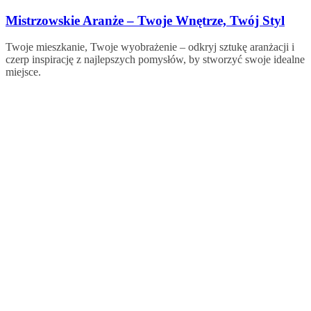
Skip
Mistrzowskie Aranże – Twoje Wnętrze, Twój Styl
to
content
Twoje mieszkanie, Twoje wyobrażenie – odkryj sztukę aranżacji i
czerp inspirację z najlepszych pomysłów, by stworzyć swoje idealne
miejsce.