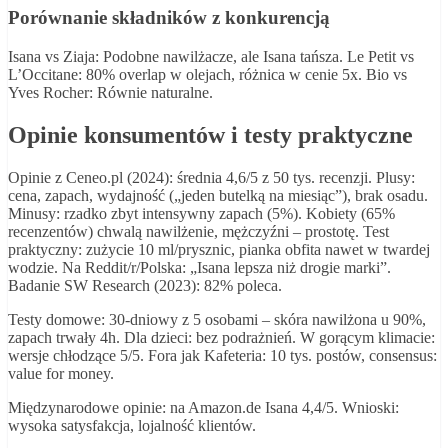
Porównanie składników z konkurencją
Isana vs Ziaja: Podobne nawilżacze, ale Isana tańsza. Le Petit vs
L’Occitane: 80% overlap w olejach, różnica w cenie 5x. Bio vs
Yves Rocher: Równie naturalne.
Opinie konsumentów i testy praktyczne
Opinie z Ceneo.pl (2024): średnia 4,6/5 z 50 tys. recenzji. Plusy:
cena, zapach, wydajność („jeden butelką na miesiąc”), brak osadu.
Minusy: rzadko zbyt intensywny zapach (5%). Kobiety (65%
recenzentów) chwalą nawilżenie, mężczyźni – prostotę. Test
praktyczny: zużycie 10 ml/prysznic, pianka obfita nawet w twardej
wodzie. Na Reddit/r/Polska: „Isana lepsza niż drogie marki”.
Badanie SW Research (2023): 82% poleca.
Testy domowe: 30-dniowy z 5 osobami – skóra nawilżona u 90%,
zapach trwały 4h. Dla dzieci: bez podrażnień. W gorącym klimacie:
wersje chłodzące 5/5. Fora jak Kafeteria: 10 tys. postów, consensus:
value for money.
Międzynarodowe opinie: na Amazon.de Isana 4,4/5. Wnioski:
wysoka satysfakcja, lojalność klientów.