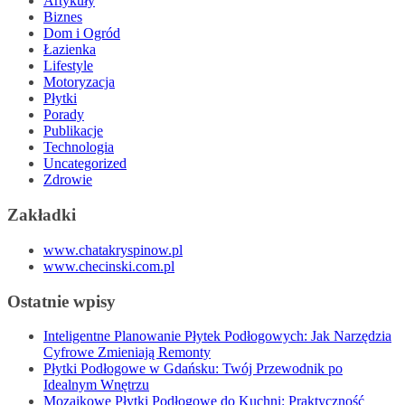
Artykuły
Biznes
Dom i Ogród
Łazienka
Lifestyle
Motoryzacja
Płytki
Porady
Publikacje
Technologia
Uncategorized
Zdrowie
Zakładki
www.chatakryspinow.pl
www.checinski.com.pl
Ostatnie wpisy
Inteligentne Planowanie Płytek Podłogowych: Jak Narzędzia
Cyfrowe Zmieniają Remonty
Płytki Podłogowe w Gdańsku: Twój Przewodnik po
Idealnym Wnętrzu
Mozaikowe Płytki Podłogowe do Kuchni: Praktyczność