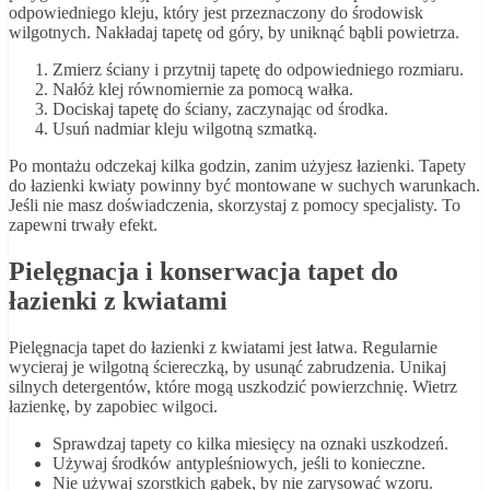
odpowiedniego kleju, który jest przeznaczony do środowisk
wilgotnych. Nakładaj tapetę od góry, by uniknąć bąbli powietrza.
Zmierz ściany i przytnij tapetę do odpowiedniego rozmiaru.
Nałóż klej równomiernie za pomocą wałka.
Dociskaj tapetę do ściany, zaczynając od środka.
Usuń nadmiar kleju wilgotną szmatką.
Po montażu odczekaj kilka godzin, zanim użyjesz łazienki. Tapety
do łazienki kwiaty powinny być montowane w suchych warunkach.
Jeśli nie masz doświadczenia, skorzystaj z pomocy specjalisty. To
zapewni trwały efekt.
Pielęgnacja i konserwacja tapet do
łazienki z kwiatami
Pielęgnacja tapet do łazienki z kwiatami jest łatwa. Regularnie
wycieraj je wilgotną ściereczką, by usunąć zabrudzenia. Unikaj
silnych detergentów, które mogą uszkodzić powierzchnię. Wietrz
łazienkę, by zapobiec wilgoci.
Sprawdzaj tapety co kilka miesięcy na oznaki uszkodzeń.
Używaj środków antypleśniowych, jeśli to konieczne.
Nie używaj szorstkich gąbek, by nie zarysować wzoru.