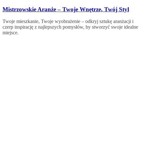
Skip
Mistrzowskie Aranże – Twoje Wnętrze, Twój Styl
to
content
Twoje mieszkanie, Twoje wyobrażenie – odkryj sztukę aranżacji i
czerp inspirację z najlepszych pomysłów, by stworzyć swoje idealne
miejsce.