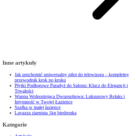
Inne artykuły
Jak uruchomić uniwersalny pilot do telewizora – kompletny
przewodnik krok po kroku
Płytki Podłogowe Paradyż do Salonu: Klucz do Elegancji i
Trwałości
Wanna Wolnostojąca Dwuosobowa: Luksusowy Relaks i
Intymność w Twojej Łazience
Szafka w małej łazience
Lavazza ziarnista 1kg biedronka
Kategorie