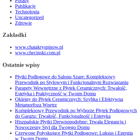
Porady
Publikacje
Technologia
Uncategorized
Zdrowie
Zakładki
www.chatakryspinow.pl
www.checinski.com.pl
Ostatnie wpisy
Płytki Podłogowe do Salonu Szare: Kompleksowy
Przewodnik po Stylowym i Funkcjonalnym Rozwiązaniu
Parapety Wewnętrzne z Płytek Ceramicznych: Trwałość,
Estetyka i Praktyczność w Twoim Domu
Okleiny do Płytek Ceramicznych: Szybka i Efektywna
Metamorfoza Wnętrz
Kompleksowy Przewodnik po Wyborze Płytek Podłogowych
do Garażu: Trwałość, Funkcjonalność i Estetyka
Hiszpańskie Płytki Drewnopodobne: Trwała Elegancja i
Nowoczesny Styl dla Twojego Domu
Czerwone Połyskujące Płytki Podłogowe: Luksus i Energia
w Twoim Domu