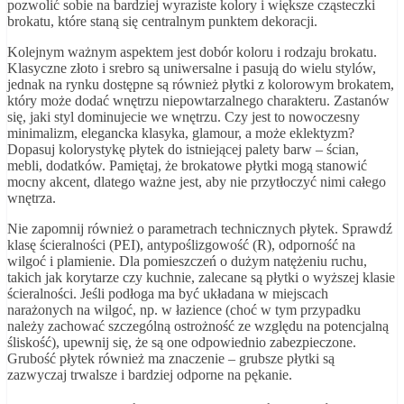
pozwolić sobie na bardziej wyraziste kolory i większe cząsteczki
brokatu, które staną się centralnym punktem dekoracji.
Kolejnym ważnym aspektem jest dobór koloru i rodzaju brokatu.
Klasyczne złoto i srebro są uniwersalne i pasują do wielu stylów,
jednak na rynku dostępne są również płytki z kolorowym brokatem,
który może dodać wnętrzu niepowtarzalnego charakteru. Zastanów
się, jaki styl dominujecie we wnętrzu. Czy jest to nowoczesny
minimalizm, elegancka klasyka, glamour, a może eklektyzm?
Dopasuj kolorystykę płytek do istniejącej palety barw – ścian,
mebli, dodatków. Pamiętaj, że brokatowe płytki mogą stanowić
mocny akcent, dlatego ważne jest, aby nie przytłoczyć nimi całego
wnętrza.
Nie zapomnij również o parametrach technicznych płytek. Sprawdź
klasę ścieralności (PEI), antypoślizgowość (R), odporność na
wilgoć i plamienie. Dla pomieszczeń o dużym natężeniu ruchu,
takich jak korytarze czy kuchnie, zalecane są płytki o wyższej klasie
ścieralności. Jeśli podłoga ma być układana w miejscach
narażonych na wilgoć, np. w łazience (choć w tym przypadku
należy zachować szczególną ostrożność ze względu na potencjalną
śliskość), upewnij się, że są one odpowiednio zabezpieczone.
Grubość płytek również ma znaczenie – grubsze płytki są
zazwyczaj trwalsze i bardziej odporne na pękanie.