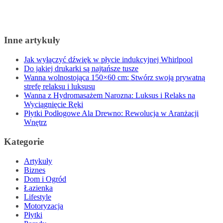
Inne artykuły
Jak wyłączyć dźwięk w płycie indukcyjnej Whirlpool
Do jakiej drukarki są najtańsze tusze
Wanna wolnostojąca 150×60 cm: Stwórz swoją prywatną
strefę relaksu i luksusu
Wanna z Hydromasażem Narozna: Luksus i Relaks na
Wyciągnięcie Ręki
Płytki Podłogowe Ala Drewno: Rewolucja w Aranżacji
Wnętrz
Kategorie
Artykuły
Biznes
Dom i Ogród
Łazienka
Lifestyle
Motoryzacja
Płytki