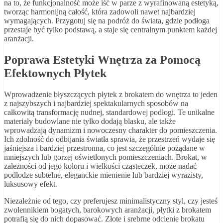
na to, że funkcjonalność może iść w parze z wyrafinowaną estetyką,
tworząc harmonijną całość, która zadowoli nawet najbardziej
wymagających. Przygotuj się na podróż do świata, gdzie podłoga
przestaje być tylko podstawą, a staje się centralnym punktem każdej
aranżacji.
Poprawa Estetyki Wnętrza za Pomocą
Efektownych Płytek
Wprowadzenie błyszczących płytek z brokatem do wnętrza to jeden
z najszybszych i najbardziej spektakularnych sposobów na
całkowitą transformację nudnej, standardowej podłogi. Te unikalne
materiały budowlane nie tylko dodają blasku, ale także
wprowadzają dynamizm i nowoczesny charakter do pomieszczenia.
Ich zdolność do odbijania światła sprawia, że przestrzeń wydaje się
jaśniejsza i bardziej przestronna, co jest szczególnie pożądane w
mniejszych lub gorzej oświetlonych pomieszczeniach. Brokat, w
zależności od jego koloru i wielkości cząsteczek, może nadać
podłodze subtelne, eleganckie mienienie lub bardziej wyrazisty,
luksusowy efekt.
Niezależnie od tego, czy preferujesz minimalistyczny styl, czy jesteś
zwolennikiem bogatych, barokowych aranżacji, płytki z brokatem
potrafią się do nich dopasować. Złote i srebrne odcienie brokatu