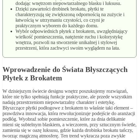
dodając wnętrzom niepowtarzalnego blasku i luksusu.
Dzięki zawartości drobinek brokatu, płytki te
charakteryzują się zwiększoną odpornością na zużycie i
łatwością w utrzymaniu czystości, co czyni je
praktycznym wyborem do każdego domu.
Wybór odpowiednich płytek z brokatem, uwzględniający
wielkość pomieszczenia, natężenie ruchu i kolorystykę
wnętrza, pozwoli na stworzenie unikalnej i stylowej
przestrzeni, która zachwyci swoim wyglądem na lata.
Wprowadzenie do Świata Błyszczących
Płytek z Brokatem
W dzisiejszym świecie designu wnętrz poszukujemy rozwiązań,
które nie tylko spełniają funkcje praktyczne, ale przede wszystkim
nadają przestrzeniom niepowtarzalny charakter i estetykę.
Błyszczące płytki podłogowe z brokatem to właśnie taki element –
prawdziwa innowacja, która rewolucjonizuje podejście do aranżacji
podłóg. Wyobraź sobie pomieszczenie, które za dnia delikatnie
mieni się subtelnym blaskiem, a wieczorem, przy sztucznym świetle,
zamienia się w oazę luksusu, gdzie każda drobinka brokatu tańczy,
tworząc magiczną atmosferę. Ten trend wykracza poza zwykłe