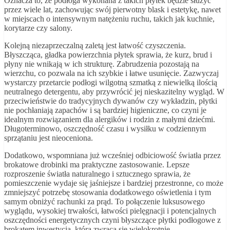
Oznacza to, że podłoga wykonana z takich płytek będzie służyć
przez wiele lat, zachowując swój pierwotny blask i estetykę, nawet
w miejscach o intensywnym natężeniu ruchu, takich jak kuchnie,
korytarze czy salony.
Kolejną niezaprzeczalną zaletą jest łatwość czyszczenia.
Błyszcząca, gładka powierzchnia płytek sprawia, że kurz, brud i
płyny nie wnikają w ich strukturę. Zabrudzenia pozostają na
wierzchu, co pozwala na ich szybkie i łatwe usunięcie. Zazwyczaj
wystarczy przetarcie podłogi wilgotną szmatką z niewielką ilością
neutralnego detergentu, aby przywrócić jej nieskazitelny wygląd. W
przeciwieństwie do tradycyjnych dywanów czy wykładzin, płytki
nie pochłaniają zapachów i są bardziej higieniczne, co czyni je
idealnym rozwiązaniem dla alergików i rodzin z małymi dziećmi.
Długoterminowo, oszczędność czasu i wysiłku w codziennym
sprzątaniu jest nieoceniona.
Dodatkowo, wspomniana już wcześniej odbiciowość światła przez
brokatowe drobinki ma praktyczne zastosowanie. Lepsze
rozproszenie światła naturalnego i sztucznego sprawia, że
pomieszczenie wydaje się jaśniejsze i bardziej przestronne, co może
zmniejszyć potrzebę stosowania dodatkowego oświetlenia i tym
samym obniżyć rachunki za prąd. To połączenie luksusowego
wyglądu, wysokiej trwałości, łatwości pielęgnacji i potencjalnych
oszczędności energetycznych czyni błyszczące płytki podłogowe z
brokatem inwestycją, która zwraca się wielokrotnie.