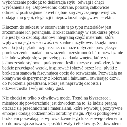
wykończenie podłogi; to deklaracja stylu, odwagi i chęci
wyróżnienia się. Odpowiednio dobrane, potrafią całkowicie
odmienić postrzeganie nawet najbardziej zwyczajnego wnętrza,
dodając mu głębi, elegancji i niepowtarzalnego „wow” efektu.
Kluczem do sukcesu w stosowaniu tego typu materiałów jest
zrozumienie ich potencjału. Brokat zamknięty w strukturze płytki
nie jest tylko ozdobą; stanowi integralną część materiału, która
wpływa na jego właściwości wizualne i użytkowe. Dzięki niemu
światło jest pięknie rozpraszane, co może optycznie powiększyć
pomieszczenie i nadać mu wrażenie przestronności. To rozwiązanie
idealnie wpisuje się w potrzebę posiadania wnętrz, które są
jednocześnie stylowe i praktyczne. Jeśli marzysz o podłodze, która
będzie przyciągać wzrok, inspirować i służyć przez lata, płytki z
brokatem stanowią fascynującą opcję do rozważenia. Pozwalają na
kreatywne eksperymenty z kolorami i fakturami, otwierając drzwi
do tworzenia przestrzeni, która jest naprawdę osobista i
odzwierciedla Twój unikalny gust.
Nie chodzi tu tylko o chwilową modę. Trend na błyszczące i
mieniące się powierzchnie jest dowodem na to, że ludzie pragną
otaczać się przedmiotami i materiałami, które wywołują pozytywne
emocje i dodają codzienności odrobiny magii. Płytki podłogowe z
brokatem pozwalają na wprowadzenie tego luksusowego elementu
do domowego zacisza w sposób trwały i efektowny. Są dowodem