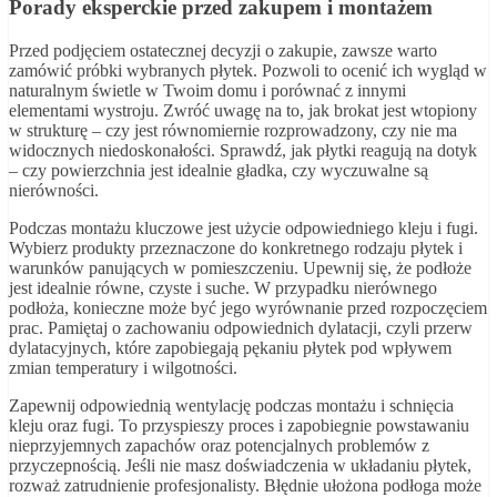
Porady eksperckie przed zakupem i montażem
Przed podjęciem ostatecznej decyzji o zakupie, zawsze warto
zamówić próbki wybranych płytek. Pozwoli to ocenić ich wygląd w
naturalnym świetle w Twoim domu i porównać z innymi
elementami wystroju. Zwróć uwagę na to, jak brokat jest wtopiony
w strukturę – czy jest równomiernie rozprowadzony, czy nie ma
widocznych niedoskonałości. Sprawdź, jak płytki reagują na dotyk
– czy powierzchnia jest idealnie gładka, czy wyczuwalne są
nierówności.
Podczas montażu kluczowe jest użycie odpowiedniego kleju i fugi.
Wybierz produkty przeznaczone do konkretnego rodzaju płytek i
warunków panujących w pomieszczeniu. Upewnij się, że podłoże
jest idealnie równe, czyste i suche. W przypadku nierównego
podłoża, konieczne może być jego wyrównanie przed rozpoczęciem
prac. Pamiętaj o zachowaniu odpowiednich dylatacji, czyli przerw
dylatacyjnych, które zapobiegają pękaniu płytek pod wpływem
zmian temperatury i wilgotności.
Zapewnij odpowiednią wentylację podczas montażu i schnięcia
kleju oraz fugi. To przyspieszy proces i zapobiegnie powstawaniu
nieprzyjemnych zapachów oraz potencjalnych problemów z
przyczepnością. Jeśli nie masz doświadczenia w układaniu płytek,
rozważ zatrudnienie profesjonalisty. Błędnie ułożona podłoga może