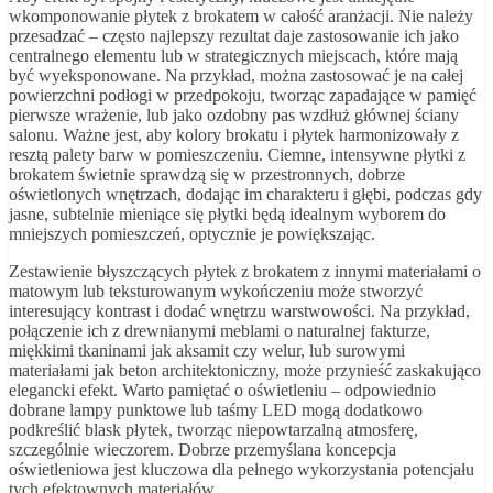
wkomponowanie płytek z brokatem w całość aranżacji. Nie należy
przesadzać – często najlepszy rezultat daje zastosowanie ich jako
centralnego elementu lub w strategicznych miejscach, które mają
być wyeksponowane. Na przykład, można zastosować je na całej
powierzchni podłogi w przedpokoju, tworząc zapadające w pamięć
pierwsze wrażenie, lub jako ozdobny pas wzdłuż głównej ściany
salonu. Ważne jest, aby kolory brokatu i płytek harmonizowały z
resztą palety barw w pomieszczeniu. Ciemne, intensywne płytki z
brokatem świetnie sprawdzą się w przestronnych, dobrze
oświetlonych wnętrzach, dodając im charakteru i głębi, podczas gdy
jasne, subtelnie mieniące się płytki będą idealnym wyborem do
mniejszych pomieszczeń, optycznie je powiększając.
Zestawienie błyszczących płytek z brokatem z innymi materiałami o
matowym lub teksturowanym wykończeniu może stworzyć
interesujący kontrast i dodać wnętrzu warstwowości. Na przykład,
połączenie ich z drewnianymi meblami o naturalnej fakturze,
miękkimi tkaninami jak aksamit czy welur, lub surowymi
materiałami jak beton architektoniczny, może przynieść zaskakująco
elegancki efekt. Warto pamiętać o oświetleniu – odpowiednio
dobrane lampy punktowe lub taśmy LED mogą dodatkowo
podkreślić blask płytek, tworząc niepowtarzalną atmosferę,
szczególnie wieczorem. Dobrze przemyślana koncepcja
oświetleniowa jest kluczowa dla pełnego wykorzystania potencjału
tych efektownych materiałów.