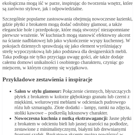
ekologiczna mogą iść w parze, inspirując do tworzenia wnętrz, które
są zarówno stylowe, jak i odpowiedzialne.
Szczególnie popularne zastosowania obejmują nowoczesne łazienki,
gdzie płytki z brokatem mogą dodać odrobiny glamour, a także
eleganckie hole i przedpokoje, które mają stworzyć niezapomniane
pierwsze wrażenie. W kuchniach mogą stanowić efektowny akcent
na ścianie nadblatowej lub jako wykończenie wyspy kuchennej. W
pokojach dziennych sprawdzają się jako element wyróżniający
strefę wypoczynkową lub jako podstawa dla designerskich mebli.
Taka podłoga nie tylko przyciąga uwagę gości, ale także dodaje
całemu domowi unikalności i osobistego charakteru, czyniąc go
miejscem, w którym czujemy się wyjątkowo.
Przykładowe zestawienia i inspiracje
Salon w stylu glamour:
Połączenie ciemnych, błyszczących
płytek z brokatem w kolorze głębokiego granatu lub czerni z
miękkimi, welurowymi meblami w odcieniach pudrowego
różu lub szmaragdu. Złote dodatki – lampy, ramki na zdjęcia,
stoliki kawowe – podkreślą luksusowy charakter.
Nowoczesna kuchnia z nutką ekstrawagancji:
Jasne płytki
z brokatem w odcieniu bieli lub jasnej szarości na podłodze,
zestawione z minimalistycznymi, białymi lub drewnianymi
frontami szafek. Brokatowe akcenty można powtórzyć w