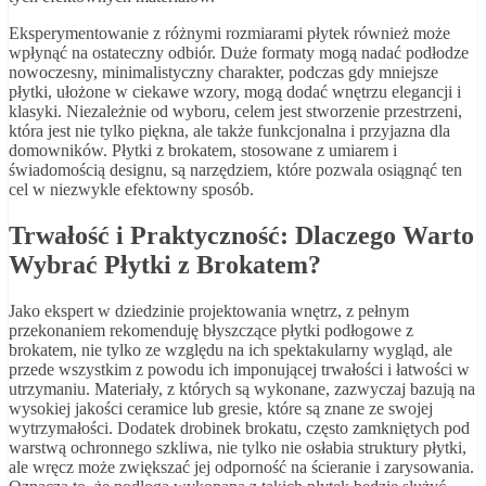
Eksperymentowanie z różnymi rozmiarami płytek również może
wpłynąć na ostateczny odbiór. Duże formaty mogą nadać podłodze
nowoczesny, minimalistyczny charakter, podczas gdy mniejsze
płytki, ułożone w ciekawe wzory, mogą dodać wnętrzu elegancji i
klasyki. Niezależnie od wyboru, celem jest stworzenie przestrzeni,
która jest nie tylko piękna, ale także funkcjonalna i przyjazna dla
domowników. Płytki z brokatem, stosowane z umiarem i
świadomością designu, są narzędziem, które pozwala osiągnąć ten
cel w niezwykle efektowny sposób.
Trwałość i Praktyczność: Dlaczego Warto
Wybrać Płytki z Brokatem?
Jako ekspert w dziedzinie projektowania wnętrz, z pełnym
przekonaniem rekomenduję błyszczące płytki podłogowe z
brokatem, nie tylko ze względu na ich spektakularny wygląd, ale
przede wszystkim z powodu ich imponującej trwałości i łatwości w
utrzymaniu. Materiały, z których są wykonane, zazwyczaj bazują na
wysokiej jakości ceramice lub gresie, które są znane ze swojej
wytrzymałości. Dodatek drobinek brokatu, często zamkniętych pod
warstwą ochronnego szkliwa, nie tylko nie osłabia struktury płytki,
ale wręcz może zwiększać jej odporność na ścieranie i zarysowania.