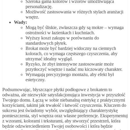
Szeroka gama kolorów i wzorów umożliwiająca
personalizację.
Możliwość zastosowania w różnych stylach aranżacji
wnętrz.
Wady:
Mogą być śliskie, zwłaszcza gdy są mokre – wymaga
ostrożności w łazienkach i kuchniach.
Wyższy koszt zakupu w porównaniu do
standardowych płytek.
Brokat może być bardziej widoczny na ciemnych
kolorach, co wymaga częstszego czyszczenia, aby
utrzymać idealny wygląd.
Ryzyko, że zbyt intensywne zastosowanie może
przytłoczyć wnętrze i nadać mu kiczowaty charakter.
Wymagają precyzyjnego montażu, aby efekt był
estetyczny.
Podsumowując, błyszczące płytki podłogowe z brokatem to
odważna, ale niezwykle satysfakcjonująca inwestycja w przyszłość
Twojego domu. Łączą w sobie niebanalną estetykę z praktycznymi
korzyściami, takimi jak trwałość i łatwość czyszczenia. Kluczem do
sukcesu jest świadomy wybór, uwzględniający charakterystykę
pomieszczenia, styl wnętrza oraz własne preferencje. Eksperymentuj
z wzorami, kolorami i teksturami, aby stworzyć przestrzeń, która
będzie odzwierciedleniem Twojej osobowości i która będzie