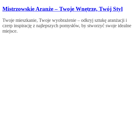
Skip
Mistrzowskie Aranże – Twoje Wnętrze, Twój Styl
to
content
Twoje mieszkanie, Twoje wyobrażenie – odkryj sztukę aranżacji i
czerp inspirację z najlepszych pomysłów, by stworzyć swoje idealne
miejsce.