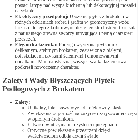
postaci lampy nad wyspą kuchenną lub dekoracyjnej mozaiki
na ścianie.
Eklektyczny przedpokój:
Ułożenie płytek z brokatem w
różnych odcieniach srebra i grafitu w geometryczny wzór.
Połączenie tego z kolorowym, designerskim lustrem i konsolą
z naturalnego drewna stworzy intrygującą i pełną charakteru
przestrzeń.
Elegancka łazienka:
Podłoga wyłożona płytkami z
delikatnym, srebrnym brokatem, zestawiona z białymi,
połyskującymi płytkami ściennymi i chromowanymi
dodatkami. Minimalistyczna, wisząca szafka łazienkowa
podkreśli nowoczesny charakter.
Zalety i Wady Błyszczących Płytek
Podłogowych z Brokatem
Zalety:
Unikalny, luksusowy wygląd i efektowny blask.
Zwiększona odporność na zużycie i zarysowania dzięki
wtopionym drobinkom.
Łatwość w utrzymaniu czystości i pielęgnacji.
Optyczne powiększenie przestrzeni dzięki
właściwościom odbijającym światło.