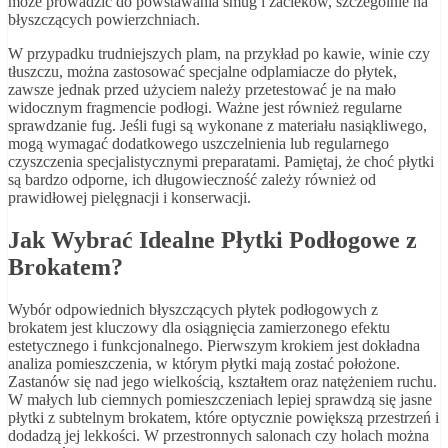
może prowadzić do powstawania smug i zacieków, szczególnie na
błyszczących powierzchniach.
W przypadku trudniejszych plam, na przykład po kawie, winie czy
tłuszczu, można zastosować specjalne odplamiacze do płytek,
zawsze jednak przed użyciem należy przetestować je na mało
widocznym fragmencie podłogi. Ważne jest również regularne
sprawdzanie fug. Jeśli fugi są wykonane z materiału nasiąkliwego,
mogą wymagać dodatkowego uszczelnienia lub regularnego
czyszczenia specjalistycznymi preparatami. Pamiętaj, że choć płytki
są bardzo odporne, ich długowieczność zależy również od
prawidłowej pielęgnacji i konserwacji.
Jak Wybrać Idealne Płytki Podłogowe z
Brokatem?
Wybór odpowiednich błyszczących płytek podłogowych z
brokatem jest kluczowy dla osiągnięcia zamierzonego efektu
estetycznego i funkcjonalnego. Pierwszym krokiem jest dokładna
analiza pomieszczenia, w którym płytki mają zostać położone.
Zastanów się nad jego wielkością, kształtem oraz natężeniem ruchu.
W małych lub ciemnych pomieszczeniach lepiej sprawdzą się jasne
płytki z subtelnym brokatem, które optycznie powiększą przestrzeń i
dodadzą jej lekkości. W przestronnych salonach czy holach można