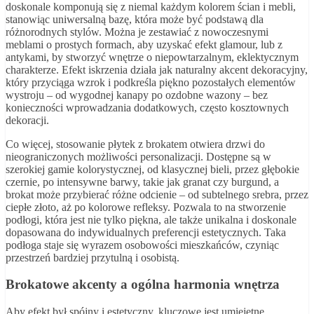
doskonale komponują się z niemal każdym kolorem ścian i mebli,
stanowiąc uniwersalną bazę, która może być podstawą dla
różnorodnych stylów. Można je zestawiać z nowoczesnymi
meblami o prostych formach, aby uzyskać efekt glamour, lub z
antykami, by stworzyć wnętrze o niepowtarzalnym, eklektycznym
charakterze. Efekt iskrzenia działa jak naturalny akcent dekoracyjny,
który przyciąga wzrok i podkreśla piękno pozostałych elementów
wystroju – od wygodnej kanapy po ozdobne wazony – bez
konieczności wprowadzania dodatkowych, często kosztownych
dekoracji.
Co więcej, stosowanie płytek z brokatem otwiera drzwi do
nieograniczonych możliwości personalizacji. Dostępne są w
szerokiej gamie kolorystycznej, od klasycznej bieli, przez głębokie
czernie, po intensywne barwy, takie jak granat czy burgund, a
brokat może przybierać różne odcienie – od subtelnego srebra, przez
ciepłe złoto, aż po kolorowe refleksy. Pozwala to na stworzenie
podłogi, która jest nie tylko piękna, ale także unikalna i doskonale
dopasowana do indywidualnych preferencji estetycznych. Taka
podłoga staje się wyrazem osobowości mieszkańców, czyniąc
przestrzeń bardziej przytulną i osobistą.
Brokatowe akcenty a ogólna harmonia wnętrza
Aby efekt był spójny i estetyczny, kluczowe jest umiejętne