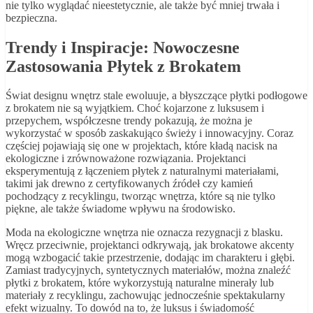
nie tylko wyglądać nieestetycznie, ale także być mniej trwała i
bezpieczna.
Trendy i Inspiracje: Nowoczesne
Zastosowania Płytek z Brokatem
Świat designu wnętrz stale ewoluuje, a błyszczące płytki podłogowe
z brokatem nie są wyjątkiem. Choć kojarzone z luksusem i
przepychem, współczesne trendy pokazują, że można je
wykorzystać w sposób zaskakująco świeży i innowacyjny. Coraz
częściej pojawiają się one w projektach, które kładą nacisk na
ekologiczne i zrównoważone rozwiązania. Projektanci
eksperymentują z łączeniem płytek z naturalnymi materiałami,
takimi jak drewno z certyfikowanych źródeł czy kamień
pochodzący z recyklingu, tworząc wnętrza, które są nie tylko
piękne, ale także świadome wpływu na środowisko.
Moda na ekologiczne wnętrza nie oznacza rezygnacji z blasku.
Wręcz przeciwnie, projektanci odkrywają, jak brokatowe akcenty
mogą wzbogacić takie przestrzenie, dodając im charakteru i głębi.
Zamiast tradycyjnych, syntetycznych materiałów, można znaleźć
płytki z brokatem, które wykorzystują naturalne minerały lub
materiały z recyklingu, zachowując jednocześnie spektakularny
efekt wizualny. To dowód na to, że luksus i świadomość