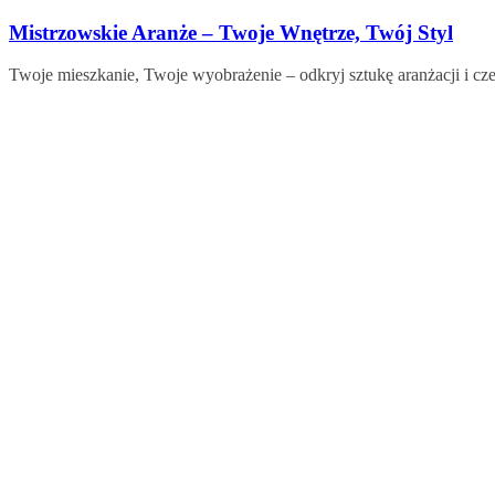
Skip
Mistrzowskie Aranże – Twoje Wnętrze, Twój Styl
to
content
Twoje mieszkanie, Twoje wyobrażenie – odkryj sztukę aranżacji i cze